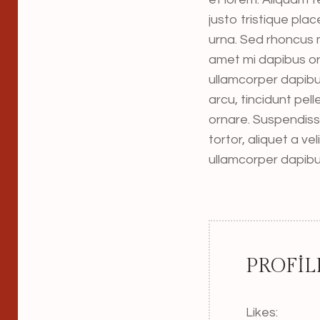
justo tristique plac
urna. Sed rhoncus m
amet mi dapibus o
ullamcorper dapibus
arcu, tincidunt pel
ornare. Suspendisse
tortor, aliquet a v
ullamcorper dapibu
PROFIL
Likes: