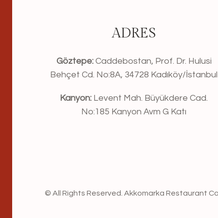
ADRES
Göztepe:
Caddebostan, Prof. Dr. Hulusi
Behçet Cd. No:8A, 34728 Kadıköy/İstanbul
Kanyon:
Levent Mah. Büyükdere Cad.
No:185 Kanyon Avm G Katı
© All Rights Reserved. Akkomarka Restaurant 