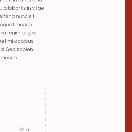
la lobortis in vitae
eifend nunc sit
nsequat massa
nim enim aliquet
amet mi dapibus
ta. Sed sapien
at massa
0