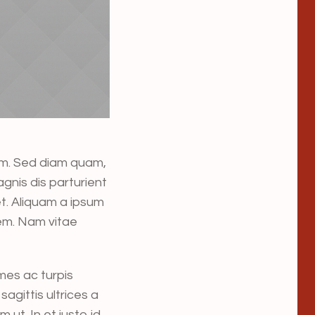
sim. Sed diam quam,
agnis dis parturient
et. Aliquam a ipsum
sem. Nam vitae
mes ac turpis
sagittis ultrices a
ut. In et justo id