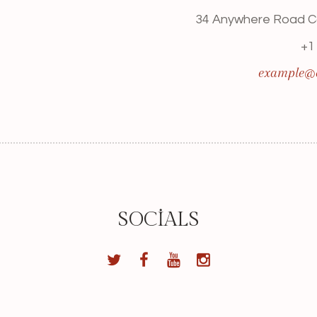
34 Anywhere Road C
+1
example@
SOCIALS