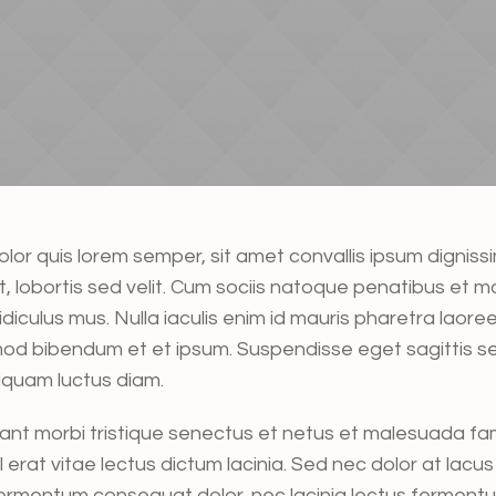
olor quis lorem semper, sit amet convallis ipsum dignis
 at, lobortis sed velit. Cum sociis natoque penatibus et m
diculus mus. Nulla iaculis enim id mauris pharetra laore
ismod bibendum et et ipsum. Suspendisse eget sagittis 
iquam luctus diam.
ant morbi tristique senectus et netus et malesuada fa
erat vitae lectus dictum lacinia. Sed nec dolor at lacus 
ermentum consequat dolor, nec lacinia lectus fermentum 