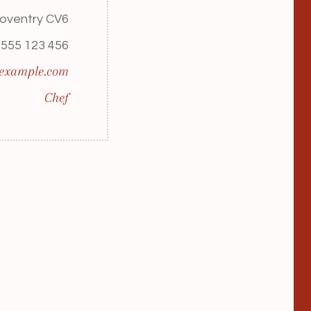
oventry CV6
 555 123 456
example.com
Chef