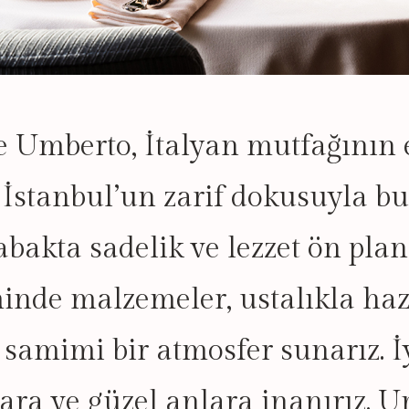
e Umberto, İtalyan mutfağının 
ı İstanbul’un zarif dokusuyla bu
abakta sadelik ve lezzet ön plan
nde malzemeler, ustalıkla ha
e samimi bir atmosfer sunarız. 
alara ve güzel anlara inanırız. 