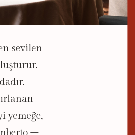
en sevilen
luşturur.
dadır.
zırlanan
İyi yemeğe,
Umberto –