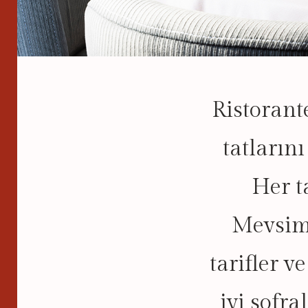
Ristorant
tatların
Her t
Mevsimi
tarifler v
iyi sofr